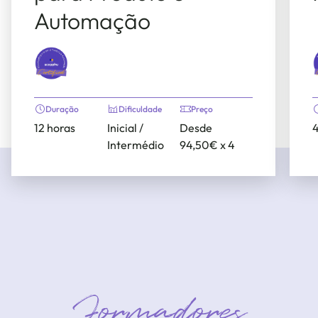
Automação
Duração
Dificuldade
Preço
12 horas
Inicial /
Desde
4
Intermédio
94,50€ x 4
Formadores