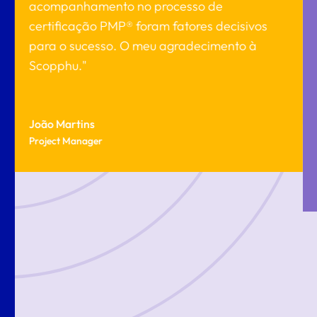
a
acompanhamento no processo de
certificação PMP® foram fatores decisivos
para o sucesso. O meu agradecimento à
Scopphu."
m
João Martins
Project Manager