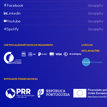
Facebook
/scopphu
Linkedin
/scopphu
Youtube
/scopphu
Spotify
/scopphu
CERTIFICAÇÃO
MÉTODOS DE PAGAMENTO
LIVRO DE
RECLAMAÇÕES
ENTIDADES FINANCIADORAS