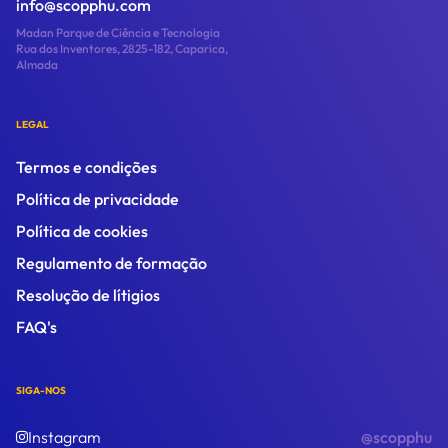
info@scopphu.com
Madan Parque de Ciência e Tecnologia
Rua dos Inventores, 2825-182, Caparica,
Almada
LEGAL
Termos e condições
Política de privacidade
Política de cookies
Regulamento de formação
Resolução de lítigios
FAQ's
SIGA-NOS
Instagram
@scopphu