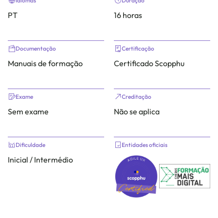
Idiomas
Duração
PT
16 horas
Documentação
Certificação
Manuais de formação
Certificado Scopphu
Exame
Creditação
Sem exame
Não se aplica
Dificuldade
Entidades oficiais
Inicial / Intermédio