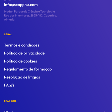
info@scopphu.com
Madan Parque de Ciência e Tecnologia
Rua dos Inventores, 2825-182, Caparica,
Almada
LEGAL
Termos e condições
Política de privacidade
Política de cookies
Regulamento de formação
Resolução de lítigios
FAQ's
SIGA-NOS