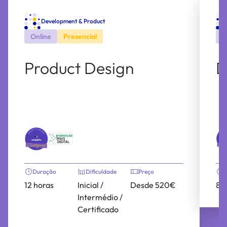
Development & Product
Online
Presencial
O
Product Design
D
Duração
Dificuldade
Preço
12 horas
Inicial /
Desde 520€
8 
Intermédio /
Certificado