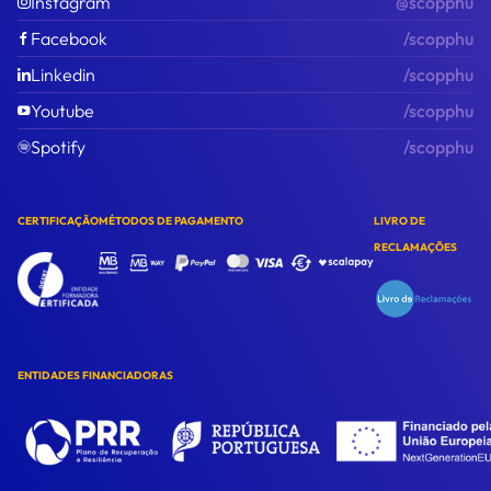
Instagram
@scopphu
Facebook
/scopphu
Linkedin
/scopphu
Youtube
/scopphu
Spotify
/scopphu
CERTIFICAÇÃO
MÉTODOS DE PAGAMENTO
LIVRO DE
RECLAMAÇÕES
ENTIDADES FINANCIADORAS