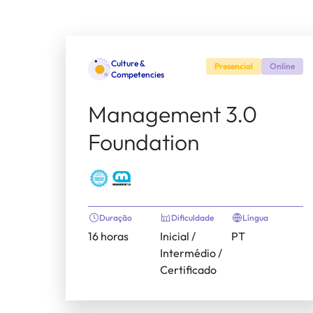
Culture &
Presencial
Online
Competencies
Management 3.0
Foundation
Duração
Dificuldade
Língua
16 horas
Inicial /
PT
Intermédio /
Certificado