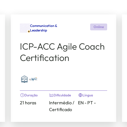
Communication &
Online
Leadership
ICP-ACC Agile Coach
Certification
Duração
Dificuldade
Língua
21 horas
Intermédio /
EN - PT -
Certificado