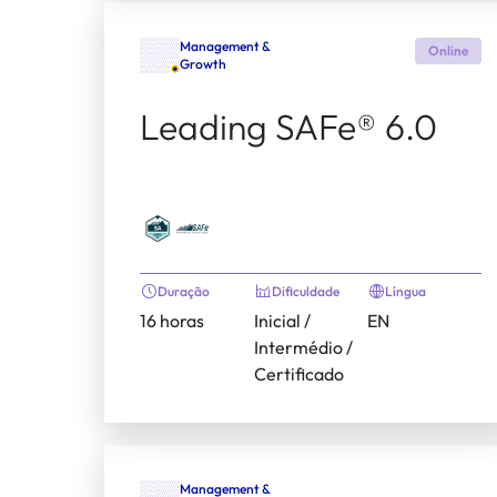
Management &
Online
Growth
Leading SAFe® 6.0
Duração
Dificuldade
Língua
16 horas
Inicial /
EN
Intermédio /
Certificado
Management &