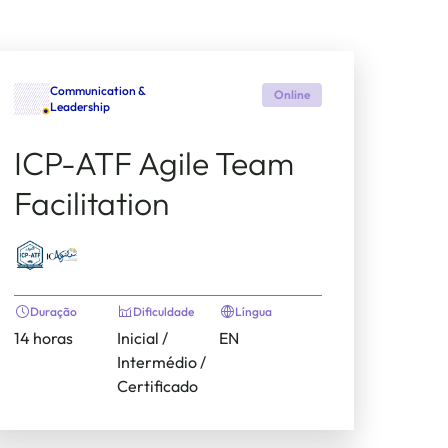
Communication &
Online
Leadership
ICP-ATF Agile Team
Facilitation
Duração
Dificuldade
Língua
14 horas
Inicial /
EN
Intermédio /
Certificado