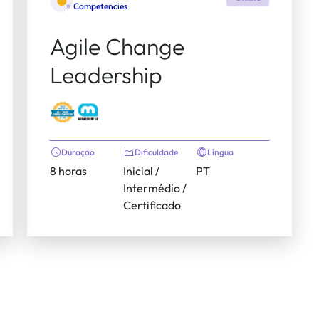
Competencies
Agile Change
Leadership
Duração
Dificuldade
Língua
8 horas
Inicial /
PT
Intermédio /
Certificado