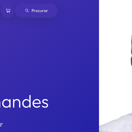
nandes
r