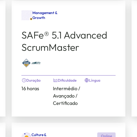
Management &
Growth
SAFe® 5.1 Advanced
ScrumMaster
Duração
Dificuldade
Língua
16 horas
Intermédio /
Avançado /
Certificado
Culture &
Online