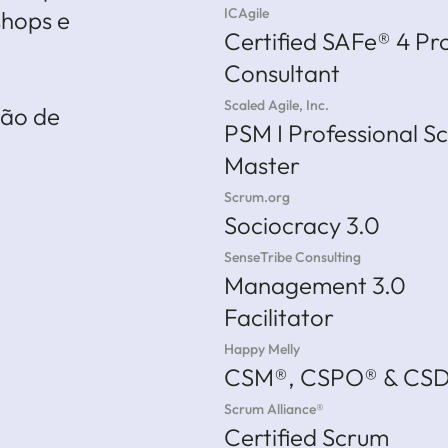
ICAgile
shops e
Certified SAFe® 4 P
Consultant
Scaled Agile, Inc.
tão de
PSM I Professional S
Master
Scrum.org
Sociocracy 3.0
SenseTribe Consulting
Management 3.0
Facilitator
Happy Melly
CSM®, CSPO® & CS
Scrum Alliance®
Certified Scrum