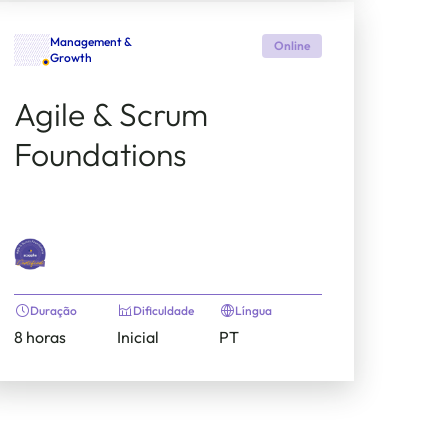
Management &
Online
Growth
Agile & Scrum
Foundations
Duração
Dificuldade
Língua
8 horas
Inicial
PT