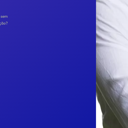
, sem
ação?