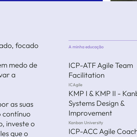
cado, focado
A minha educação
sem medo de
ICP-ATF Agile Team
var a
Facilitation
ICAgile
KMP I & KMP II - Ka
Systems Design &
por as suas
Improvement
o contínuo
o, investe o
Kanban University
ICP-ACC Agile Coac
es que o