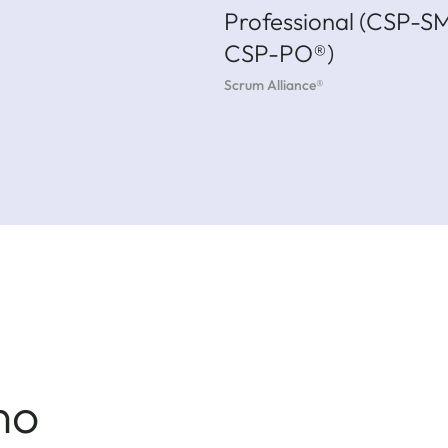
Professional (CSP-S
CSP-PO®)
Scrum Alliance®
no